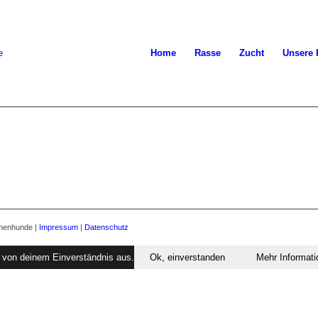
Home
Rasse
Zucht
Unsere
nnenhunde |
Impressum
|
Datenschutz
r von deinem Einverständnis aus.
Ok, einverstanden
Mehr Informat