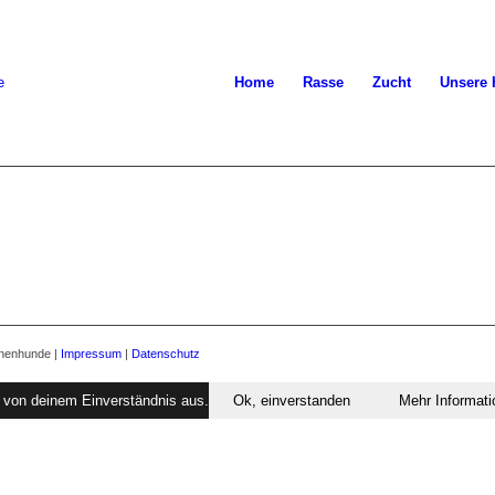
Home
Rasse
Zucht
Unsere
nnenhunde |
Impressum
|
Datenschutz
r von deinem Einverständnis aus.
Ok, einverstanden
Mehr Informat