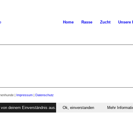
Home
Rasse
Zucht
Unsere
nnenhunde |
Impressum
|
Datenschutz
r von deinem Einverständnis aus.
Ok, einverstanden
Mehr Informat