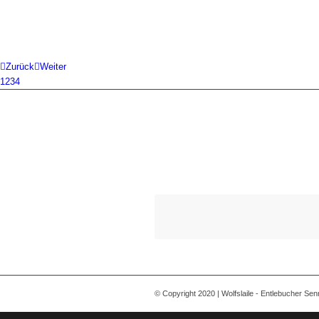
Zurück
Weiter
1
2
3
4
© Copyright 2020 | Wolfslaile - Entlebucher Se